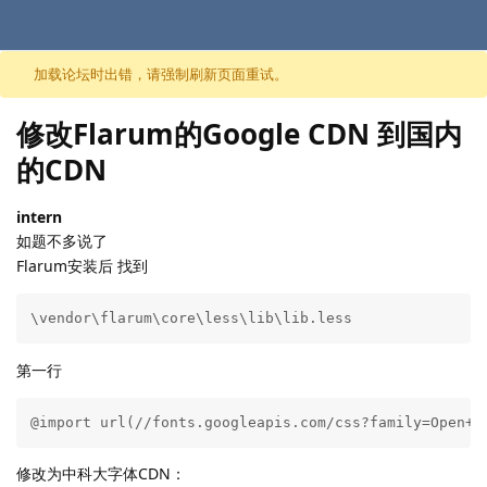
跳至内容
加载论坛时出错，请强制刷新页面重试。
修改Flarum的Google CDN 到国内
的CDN
intern
如题不多说了
Flarum安装后 找到
\vendor\flarum\core\less\lib\lib.less
第一行
@import url(//fonts.googleapis.com/css?family=Open+S
修改为中科大字体CDN：