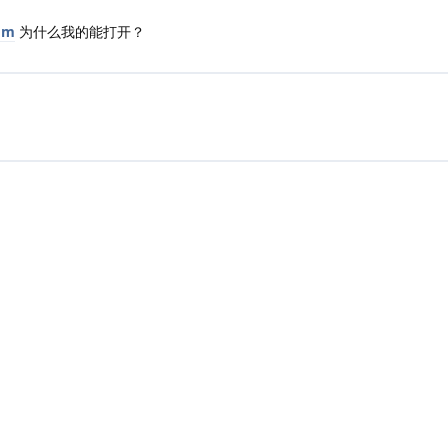
om
为什么我的能打开？
|
3001 ms
|
状态
社区规范
|
违法和不良信息举报
|
版本 2.0.0-rc.5-260807
本站独立于 Flarum 基金会运行。
了解认证社区