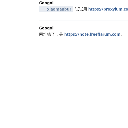
Googol
xiaomanbu1
试试用
https://proxyium.c
Googol
网址错了，是
https://note.freeflarum.com
。