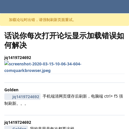
跳至内容
加载论坛时出错，请强制刷新页面重试。
话说你每次打开论坛显示加载错误如
何解决
jq1419724692
Golden
手机端清网页缓存后刷新，电脑端 ctrl+ f5 强
jq1419724692
制刷新。。。
jq1419724692
我的意思是每次都要这样
Golden