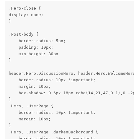
.Hero-close {

display: none;

}

.Post-body {

    border-radius: 5px;

    padding: 10px;

    min-height: 80px

}

header.Hero.DiscussionHero, header.Hero.WelcomeHero {
    border-radius: 10px !important;

    margin: 10px;

    box-shadow: 0 6px 18px rgba(14,21,47,0.1),0 -2px 
}

.Hero, .UserPage {

    border-radius: 10px !important;

    margin: 10px;

}

.Hero, .UserPage .darkenBackground {

    border-radius: 10px !important;
