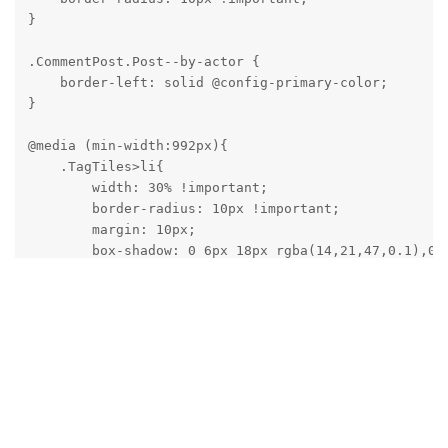
}

.CommentPost.Post--by-actor {

    border-left: solid @config-primary-color;

}

@media (min-width:992px){

    .TagTiles>li{

        width: 30% !important;

        border-radius: 10px !important;

        margin: 10px;

        box-shadow: 0 6px 18px rgba(14,21,47,0.1),0 -
    }

}

@media (max-width:991px) and (min-width:768px){

    .TagTiles>li{

        width: 45% !important;

        border-radius: 10px !important;

        margin: 10px;

        box-shadow: 0 6px 18px rgba(14,21,47,0.1),0 -