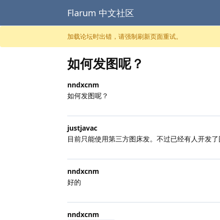
Flarum 中文社区
跳至内容
加载论坛时出错，请强制刷新页面重试。
如何发图呢？
nndxcnm
如何发图呢？
justjavac
目前只能使用第三方图床发。不过已经有人开发了
nndxcnm
好的
nndxcnm