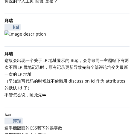
你說的个人主页“回复”是指？
拜瑞
kai
拜瑞
这版会出现一个关于 IP 地址显示的 Bug，会导致同一主题帖下有两
次不同 IP 属地记录时，原有记录更新导致先前全部评论均变为最新
一次的 IP 地址
（早知道写代码的时候就不偷懒用 discussion id 作为 attributes
的默认 id 了）
不管怎么说，睡觉先🛌
kai
拜瑞
這手機版面的CSS我下的很零散