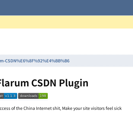
Flarum-CSDN%E6%8F%92%E4%BB%B6
Flarum CSDN Plugin
ess of the China Internet shit, Make your site visitors feel sick