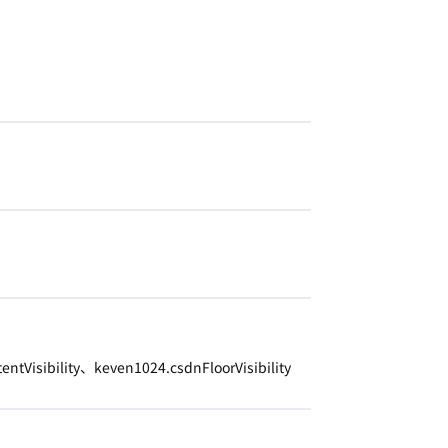
isibility、keven1024.csdnFloorVisibility