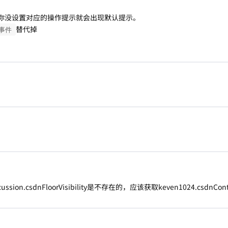
你没设置对应的操作提示就会出现默认提示。
替代掉
事件
cussion.csdnFloorVisibility是不存在的，应该获取keven1024.csdnContentV