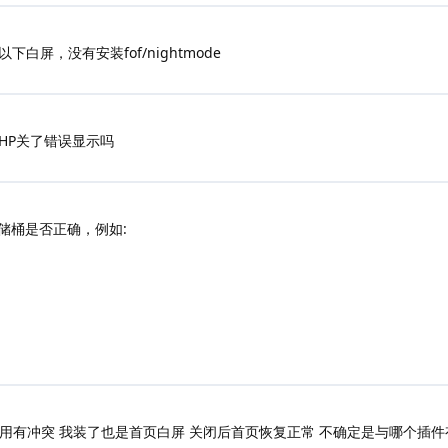
导航栏以下白屏，没有安装fof/nightmode
HP关了错误显示吗
储桶是否正确，例如:
用有冲突 我装了也是首页白屏 关闭后首页恢复正常 不确定是与哪个插