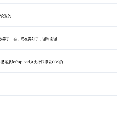
的设置的
致弄了一会，现在弄好了，谢谢谢谢
拓展fof/upload来支持腾讯云COS的