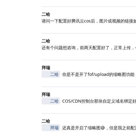
二哈
请问一下配置好腾讯云cos后，图片或视频的链接如何
二哈
还有个问题想咨询，前两天配置好了，正常上传，
拜瑞
二哈
你是不是开了fof/upload的缩略图功能
拜瑞
二哈
COS/CDN控制台那块自定义域名绑定
二哈
拜瑞
还真是开启了缩略图😅，但是我之前