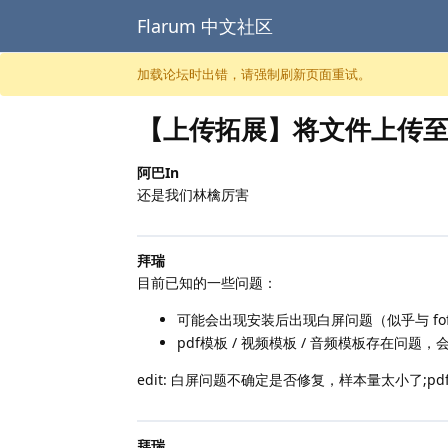
Flarum 中文社区
跳至内容
加载论坛时出错，请强制刷新页面重试。
【上传拓展】将文件上传至
阿巴In
还是我们林檎厉害
拜瑞
目前已知的一些问题：
可能会出现安装后出现白屏问题（似乎与 fof/
pdf模板 / 视频模板 / 音频模板存在问题，会
edit: 白屏问题不确定是否修复，样本量太小了;pdf
拜瑞