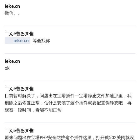
ieke.​cn
微信。。
﹊んё苦ゐヌ隹
ieke.​cn
等会找你
ieke.​cn
ok
﹊んё苦ゐヌ隹
目前暂时解决了，问题出在宝塔插件—宝塔静态文件加速那里，我
删除之后恢复正常，估计是安装了这个插件就要配置伪静态吧，再
观察一段时间，看能不能正常
﹊んё苦ゐヌ隹
原来问题出在宝塔PHP安全防护这个插件这里，打开就502关闭就没