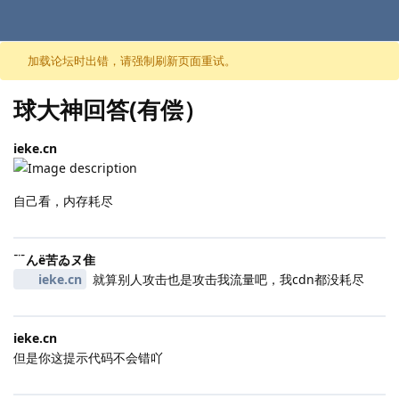
跳至内容
加载论坛时出错，请强制刷新页面重试。
球大神回答(有偿）
ieke.​cn
自己看，内存耗尽
﹊んё苦ゐヌ隹
ieke.​cn
就算别人攻击也是攻击我流量吧，我cdn都没耗尽
ieke.​cn
但是你这提示代码不会错吖