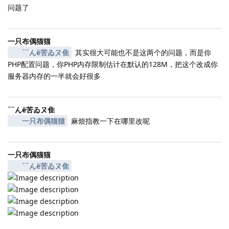
问题了
一只布偶猫猫
﹊んё苦ゐヌ隹
其实很大可能也不是这两个的问题，而是你
PHP配置问题，你PHP内存限制估计在默认的128M，把这个改成你
服务器内存的一半就会好很多
﹊んё苦ゐヌ隹
一只布偶猫猫
麻烦指教一下在哪里改呢
一只布偶猫猫
﹊んё苦ゐヌ隹