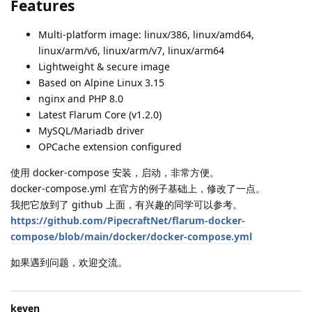
Features
Multi-platform image: linux/386, linux/amd64,
linux/arm/v6, linux/arm/v7, linux/arm64
Lightweight & secure image
Based on Alpine Linux 3.15
nginx and PHP 8.0
Latest Flarum Core (v1.2.0)
MySQL/Mariadb driver
OPCache extension configured
使用 docker-compose 安装，启动，非常方便。
docker-compose.yml 在官方的例子基础上，修改了一点。
我把它放到了 github 上面，有兴趣的同学可以参考。
https://github.com/PipecraftNet/flarum-docker-
compose/blob/main/docker/docker-compose.yml
如果遇到问题，欢迎交流。
keven