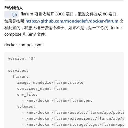
P站创始人
flarum 项目依然开 8000 端口，配置文件改成 80 端口。
ljh
如果是按照
https://github.com/mondediefr/docker-flarum
文
档配置的，我想大概应该这个样子。如果不是，贴一下你的 docker-
compose 和 .env 文件。
docker-compose.yml
version: "3"

services:

  flarum:

    image: mondedie/flarum:stable

    container_name: flarum

    env_file:

      - /mnt/docker/flarum/flarum.env

    volumes:

      - /mnt/docker/flarum/assets:/flarum/app/public/
      - /mnt/docker/flarum/extensions:/flarum/app/ext
      - /mnt/docker/flarum/storage/logs:/flarum/app/s