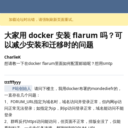
跳至内容
加载论坛时出错，请强制刷新页面重试。
大家用 docker 安装 flarum 吗？可
以减少安装和迁移时的问题
CharlieK
想请教一下在docker flarum里面如何配置邮箱呢？想用smtp
tttfffyyy
P站创始人
请问下楼主，我用docker布署的mondediefr的，
一直存在几个问题：
1、FORUM_URL指定为域名时，域名访问并登录正常，但内网ip访
问正常无法登录；如指定为ip，则ip访问登录正常，域名能访问不能
登录
2、群晖反代https访问能访问，但页面不正常，排版全没了，仅能
看到贴子，一点击任务连接，都跳转到FORUM_URL