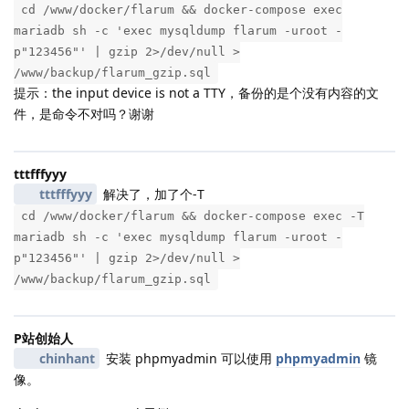
cd /www/docker/flarum && docker-compose exec
mariadb sh -c 'exec mysqldump flarum -uroot -
p"123456"' | gzip 2>/dev/null >
/www/backup/flarum_gzip.sql
提示：the input device is not a TTY，备份的是个没有内容的文
件，是命令不对吗？谢谢
tttfffyyy
tttfffyyy
解决了，加了个-T
cd /www/docker/flarum && docker-compose exec -T
mariadb sh -c 'exec mysqldump flarum -uroot -
p"123456"' | gzip 2>/dev/null >
/www/backup/flarum_gzip.sql
P站创始人
chinhant
安装 phpmyadmin 可以使用
phpmyadmin
镜
像。