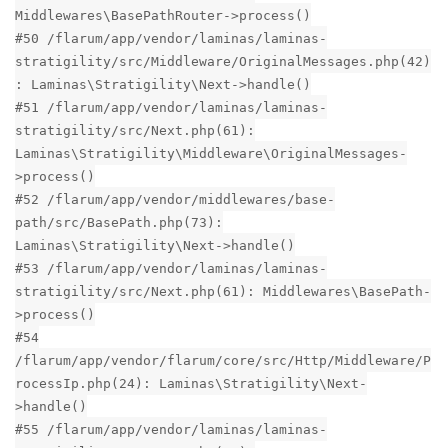
Middlewares\BasePathRouter->process()
#50 /flarum/app/vendor/laminas/laminas-
stratigility/src/Middleware/OriginalMessages.php(42)
: Laminas\Stratigility\Next->handle()
#51 /flarum/app/vendor/laminas/laminas-
stratigility/src/Next.php(61):
Laminas\Stratigility\Middleware\OriginalMessages-
>process()
#52 /flarum/app/vendor/middlewares/base-
path/src/BasePath.php(73):
Laminas\Stratigility\Next->handle()
#53 /flarum/app/vendor/laminas/laminas-
stratigility/src/Next.php(61): Middlewares\BasePath-
>process()
#54
/flarum/app/vendor/flarum/core/src/Http/Middleware/P
rocessIp.php(24): Laminas\Stratigility\Next-
>handle()
#55 /flarum/app/vendor/laminas/laminas-