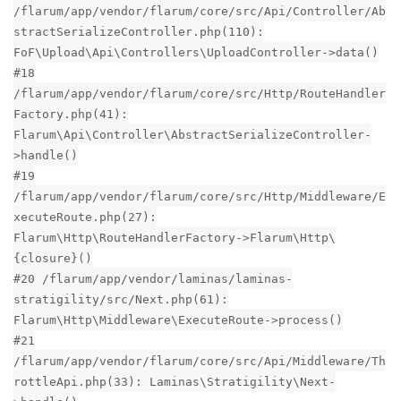
/flarum/app/vendor/flarum/core/src/Api/Controller/Ab
stractSerializeController.php(110):
FoF\Upload\Api\Controllers\UploadController->data()
#18
/flarum/app/vendor/flarum/core/src/Http/RouteHandler
Factory.php(41):
Flarum\Api\Controller\AbstractSerializeController-
>handle()
#19
/flarum/app/vendor/flarum/core/src/Http/Middleware/E
xecuteRoute.php(27):
Flarum\Http\RouteHandlerFactory->Flarum\Http\
{closure}()
#20 /flarum/app/vendor/laminas/laminas-
stratigility/src/Next.php(61):
Flarum\Http\Middleware\ExecuteRoute->process()
#21
/flarum/app/vendor/flarum/core/src/Api/Middleware/Th
rottleApi.php(33): Laminas\Stratigility\Next-