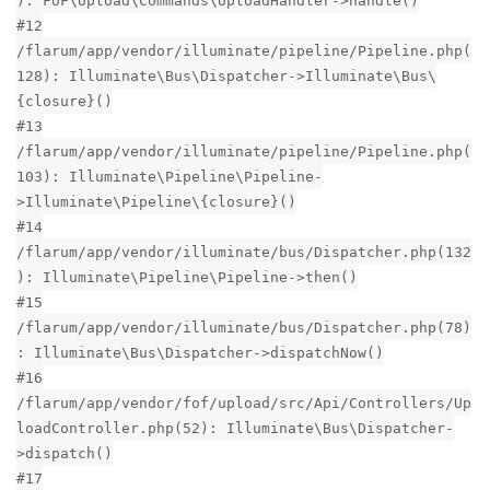
#12
/flarum/app/vendor/illuminate/pipeline/Pipeline.php(
128): Illuminate\Bus\Dispatcher->Illuminate\Bus\
{closure}()
#13
/flarum/app/vendor/illuminate/pipeline/Pipeline.php(
103): Illuminate\Pipeline\Pipeline-
>Illuminate\Pipeline\{closure}()
#14
/flarum/app/vendor/illuminate/bus/Dispatcher.php(132
): Illuminate\Pipeline\Pipeline->then()
#15
/flarum/app/vendor/illuminate/bus/Dispatcher.php(78)
: Illuminate\Bus\Dispatcher->dispatchNow()
#16
/flarum/app/vendor/fof/upload/src/Api/Controllers/Up
loadController.php(52): Illuminate\Bus\Dispatcher-
>dispatch()
#17