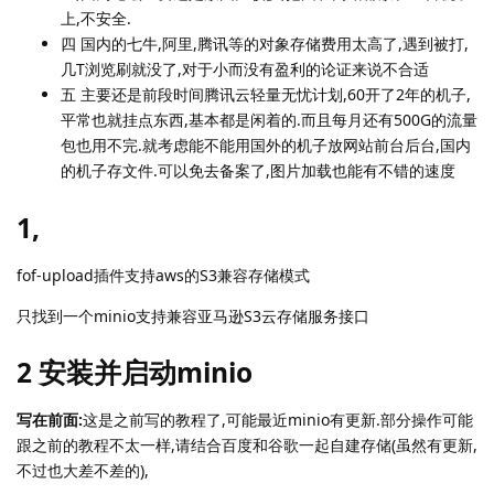
上,不安全.
四 国内的七牛,阿里,腾讯等的对象存储费用太高了,遇到被打,
几T浏览刷就没了,对于小而没有盈利的论证来说不合适
五 主要还是前段时间腾讯云轻量无忧计划,60开了2年的机子,
平常也就挂点东西,基本都是闲着的.而且每月还有500G的流量
包也用不完.就考虑能不能用国外的机子放网站前台后台,国内
的机子存文件.可以免去备案了,图片加载也能有不错的速度
1,
fof-upload插件支持aws的S3兼容存储模式
只找到一个minio支持兼容亚马逊S3云存储服务接口
2 安装并启动minio
写在前面:
这是之前写的教程了,可能最近minio有更新.部分操作可能
跟之前的教程不太一样,请结合百度和谷歌一起自建存储(虽然有更新,
不过也大差不差的),