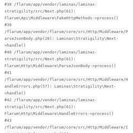
#38 /flarum/app/vendor/laminas/laminas-
stratigility/src/Next.php(61):
Flarum\Api\Middleware\FakeHttpMethods->process()
#39
/flarum/app/vendor/flarum/core/src/Http/Middleware/P
arseJsonBody.php(28): Laminas\Stratigility\Next-
>handle()
#40 /flarum/app/vendor/laminas/laminas-
stratigility/src/Next.php(61):
Flarum\Http\Middleware\ParseJsonBody->process()
#41
/flarum/app/vendor/flarum/core/src/Http/Middleware/H
andleErrors.php(57): Laminas\Stratigility\Next-
>handle()
#42 /flarum/app/vendor/laminas/laminas-
stratigility/src/Next.php(61):
Flarum\Http\Middleware\HandleErrors->process()
#43
/flarum/app/vendor/flarum/core/src/Http/Middleware/I