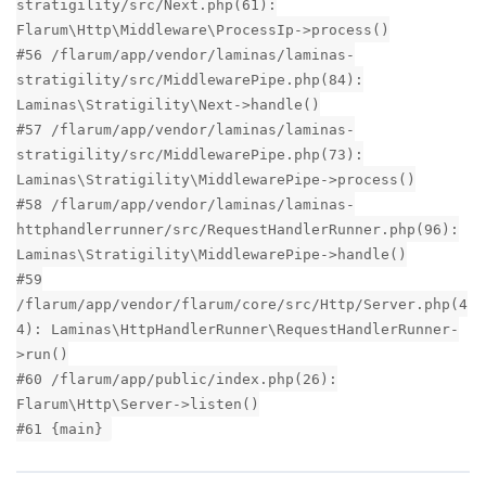
stratigility/src/Next.php(61):
Flarum\Http\Middleware\ProcessIp->process()
#56 /flarum/app/vendor/laminas/laminas-
stratigility/src/MiddlewarePipe.php(84):
Laminas\Stratigility\Next->handle()
#57 /flarum/app/vendor/laminas/laminas-
stratigility/src/MiddlewarePipe.php(73):
Laminas\Stratigility\MiddlewarePipe->process()
#58 /flarum/app/vendor/laminas/laminas-
httphandlerrunner/src/RequestHandlerRunner.php(96):
Laminas\Stratigility\MiddlewarePipe->handle()
#59
/flarum/app/vendor/flarum/core/src/Http/Server.php(4
4): Laminas\HttpHandlerRunner\RequestHandlerRunner-
>run()
#60 /flarum/app/public/index.php(26):
Flarum\Http\Server->listen()
#61 {main}