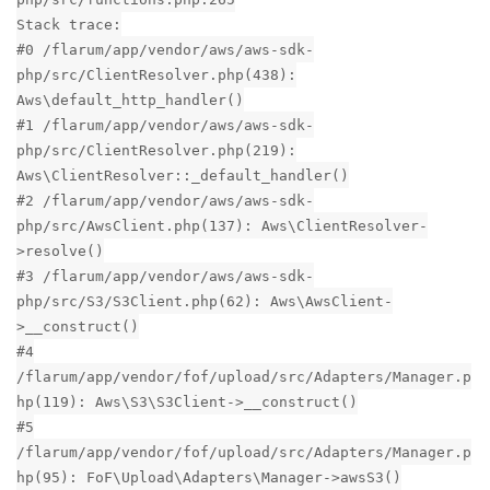
Stack trace:
#0 /flarum/app/vendor/aws/aws-sdk-
php/src/ClientResolver.php(438):
Aws\default_http_handler()
#1 /flarum/app/vendor/aws/aws-sdk-
php/src/ClientResolver.php(219):
Aws\ClientResolver::_default_handler()
#2 /flarum/app/vendor/aws/aws-sdk-
php/src/AwsClient.php(137): Aws\ClientResolver-
>resolve()
#3 /flarum/app/vendor/aws/aws-sdk-
php/src/S3/S3Client.php(62): Aws\AwsClient-
>__construct()
#4
/flarum/app/vendor/fof/upload/src/Adapters/Manager.p
hp(119): Aws\S3\S3Client->__construct()
#5
/flarum/app/vendor/fof/upload/src/Adapters/Manager.p
hp(95): FoF\Upload\Adapters\Manager->awsS3()