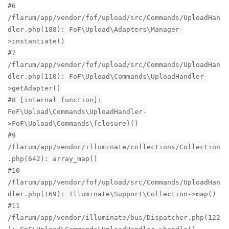
#6
/flarum/app/vendor/fof/upload/src/Commands/UploadHan
dler.php(188): FoF\Upload\Adapters\Manager-
>instantiate()
#7
/flarum/app/vendor/fof/upload/src/Commands/UploadHan
dler.php(110): FoF\Upload\Commands\UploadHandler-
>getAdapter()
#8 [internal function]:
FoF\Upload\Commands\UploadHandler-
>FoF\Upload\Commands\{closure}()
#9
/flarum/app/vendor/illuminate/collections/Collection
.php(642): array_map()
#10
/flarum/app/vendor/fof/upload/src/Commands/UploadHan
dler.php(169): Illuminate\Support\Collection->map()
#11
/flarum/app/vendor/illuminate/bus/Dispatcher.php(122
): FoF\Upload\Commands\UploadHandler->handle()