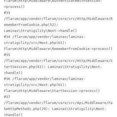
Flarum\Http\Middleware\AuthenticateWithSession-
>process()
#33
/flarum/app/vendor/flarum/core/src/Http/Middleware/R
ememberFromCookie.php(52):
Laminas\Stratigility\Next->handle()
#34 /flarum/app/vendor/laminas/laminas-
stratigility/src/Next.php(61):
Flarum\Http\Middleware\RememberFromCookie->process()
#35
/flarum/app/vendor/flarum/core/src/Http/Middleware/S
tartSession.php(61): Laminas\Stratigility\Next-
>handle()
#36 /flarum/app/vendor/laminas/laminas-
stratigility/src/Next.php(61):
Flarum\Http\Middleware\StartSession->process()
#37
/flarum/app/vendor/flarum/core/src/Api/Middleware/Fa
keHttpMethods.php(29): Laminas\Stratigility\Next-
>handle()