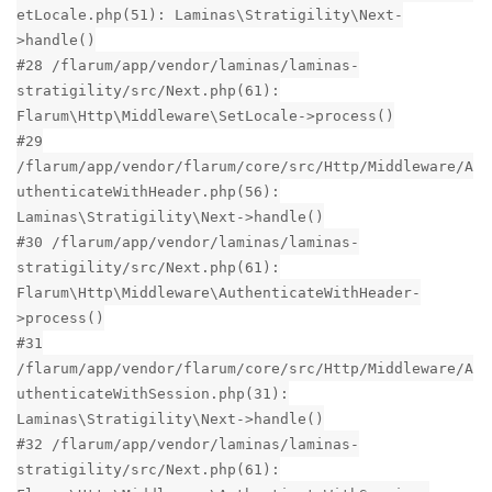
etLocale.php(51): Laminas\Stratigility\Next-
>handle()
#28 /flarum/app/vendor/laminas/laminas-
stratigility/src/Next.php(61):
Flarum\Http\Middleware\SetLocale->process()
#29
/flarum/app/vendor/flarum/core/src/Http/Middleware/A
uthenticateWithHeader.php(56):
Laminas\Stratigility\Next->handle()
#30 /flarum/app/vendor/laminas/laminas-
stratigility/src/Next.php(61):
Flarum\Http\Middleware\AuthenticateWithHeader-
>process()
#31
/flarum/app/vendor/flarum/core/src/Http/Middleware/A
uthenticateWithSession.php(31):
Laminas\Stratigility\Next->handle()
#32 /flarum/app/vendor/laminas/laminas-
stratigility/src/Next.php(61):