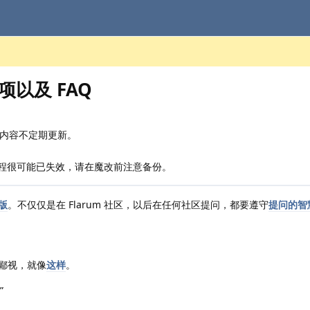
项以及 FAQ
文章内容不定期更新。
改教程很可能已失效，请在魔改前注意备份。
版
。不仅仅是在 Flarum 社区，以后在任何社区提问，都要遵守
提问的智
鄙视，就像
这样
。
”