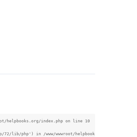
t/helpbooks.org/index.php on line 10

p/72/lib/php') in /www/wwwroot/helpbooks.org/index.php o