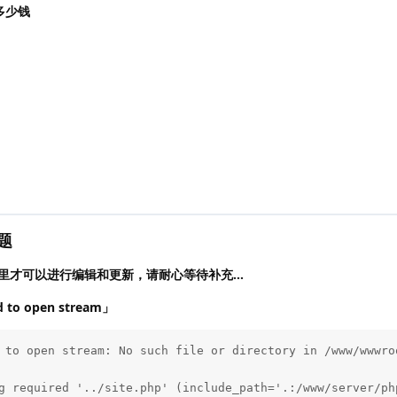
多少钱
题
里才可以进行编辑和更新，请耐心等待补充…
ed to open stream」
 to open stream: No such file or directory in /www/wwwroo
g required '../site.php' (include_path='.:/www/server/ph