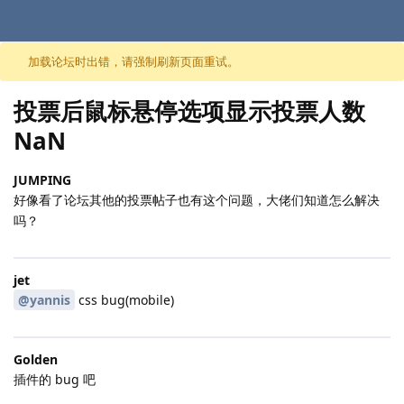
跳至内容
加载论坛时出错，请强制刷新页面重试。
投票后鼠标悬停选项显示投票人数
NaN
JUMPING
好像看了论坛其他的投票帖子也有这个问题，大佬们知道怎么解决
吗？
jet
@yannis
css bug(mobile)
Golden
插件的 bug 吧