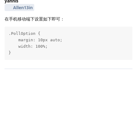
yannis
Allen13in
在手机移动端下设置如下即可：
.PollOption {

    margin: 10px auto;

    width: 100%;

}
|
3000 ms
|
状态
社区规范
|
违法和不良信息举报
|
版本 2.0.0-rc.5-260807