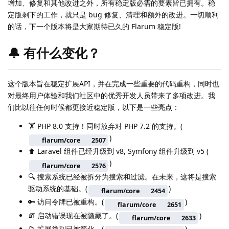
增加、修复和其他改进之外，所有稳定版必需的要素皆已拥有。稳
定版剩下的工作，就只是 bug 修复、清理和额外的改进。一切顺利
的话，下一个版本将是大家期待已久的 Flarum 稳定版!
🔔 有什么变化？
这个版本旨在稳定扩展API，并在完成一些重要的代码重构，同时也
对最终用户体验和我们社区中的优秀开发人员带来了多项改进。我
们比以往任何时候都更接近稳定版，以下是一些亮点：
🏋️ PHP 8.0 支持！同时放弃对 PHP 7.2 的支持。(
)
flarum/core
2507
⬆️ Laravel 组件已经升级到 v8, Symfony 组件升级到 v5 (
)
flarum/core
2576
🔍️ 搜索系统已经被拆分为搜索和过滤。在未来，这将是搜索
驱动系统的基础。(
)
flarum/core
2454
🔑 访问令牌已被重构。(
)
flarum/core
2651
🧯 启动错误现在被隐藏了。(
)
flarum/core
2633
📁 扩展类别已被简化。(
)