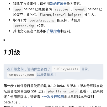
移除了许多事件，请使用
新的扩展器
作为替代。
helper 已经更名为
，
helper 已
app
resolve
event
经废弃，新的包
被引入。
flarum/laravel-helpers
取消了对
的支持，请使用
bootstrap.php
代替。
extend.php
其他变化在这个版本的
升级指南
中提到。
⤴️ 升级
在升级之前，请确保您备份了
目录、
public/assets
以及数据库！
composer.json
第一步：
确保您目前使用的是 0.1.0-beta.15 版本（版本号可以在论
坛后台概览界面或 SSH 运行
查看），如果您
php flarum info
还在使用旧版本，请查看
上一次发行说明
来从早期版本升级到
beta.15）。