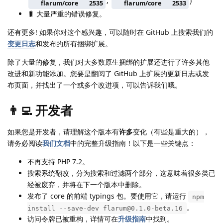
,
)
flarum/core
2535
flarum/core
2533
🐛 大量严重的错误修复。
还有更多! 如果你对这个感兴趣，可以随时在 GitHub 上搜索我们的
变更日志
和发布的所有捆绑扩展。
除了大量的修复，我们对大多数原生捆绑的扩展还进行了许多其他
改进和新功能添加。您要是翻阅了 GitHub 上扩展的更新日志或发
布页面，并找出了一个或多个改进项，可以告诉我们哦。
👨‍💻 开发者
如果您是开发者，请理解这个版本有
许多
变化（有些是重大的），
请务必阅读
我们文档
中的完整升级指南！以下是一些关键点：
不再支持 PHP 7.2。
搜索系统翻改，分为搜索和过滤两个部分，这意味着很多类已
经被废弃，并将在下一个版本中删除。
发布了 core 的前端 typings 包。要使用它，请运行
npm
。
install --save-dev flarum@0.1.0-beta.16
访问令牌已被重构，详情可在
升级指南
中找到。