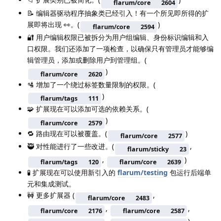
flarum/core
2604
📝 编辑器驱动程序抽象类已经引入！有一个所见即所得的扩
展即将出现 👀。(
)
flarum/core
2594
🔐 用户编辑权限已被拆分为用户组编辑、身份标识编辑和入
口权限。我们还添加了一项检查，以确保只有管理员才能够编
辑管理员，添加或删除用户到管理组。(
)
flarum/core
2620
🛂 增加了一个绕过标签数量限制的权限。(
)
flarum/tags
111
🧩 扩展现在可以添加可选的依赖关系。(
)
flarum/core
2579
🔁 路由现在可以被覆盖。(
)
flarum/core
2577
🥷 对性能进行了一些改进。(
,
flarum/sticky
23
,
)
flarum/tags
120
flarum/core
2639
🧪 扩展现在可以使用新引入的
flarum/testing
包运行后端单
元和集成测试。
🚧 更多扩展器 (
,
flarum/core
2483
,
,
flarum/core
2176
flarum/core
2587