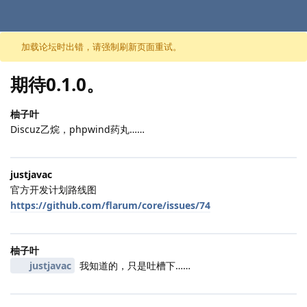
跳至内容
加载论坛时出错，请强制刷新页面重试。
期待0.1.0。
柚子叶
Discuz乙烷，phpwind药丸……
justjavac
官方开发计划路线图
https://github.com/flarum/core/issues/74
柚子叶
justjavac
我知道的，只是吐槽下……