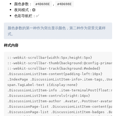
颜色参数：
,
#4D698E
#4D698E
夜间模式：❎
色彩导航栏：✅
颜色参数的第一种作为突出显示颜色，第二种作为背景元素样
式。
样式内容
::-webkit-scrollbar{width:5px;height:5px}

::-webkit-scrollbar-thumb{background:@config-primary-
::-webkit-scrollbar-track{background:#ededed}

.DiscussionListItem-content{padding-left:10px}

.IndexPage .DiscussionListItem-info>.item-tags,.User
span.TagLabel-text i{display:none}

.DiscussionListItem-info .item-terminalPost{float:rig
.DiscussionListItem-controls{right:14px}

.DiscussionListItem-author .Avatar,.PostUser-avatar{d
.DiscussionPage-list .DiscussionListItem-content{padd
.DiscussionPage-list .DiscussionListItem-badges .Bad