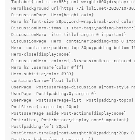
.TagLabel{font-size:85%;font-weight:600;display:inli
.Hero{background:url(https://i.loli.net/2020/10/30/k
.DiscussionPage .Hero{height:auto}

.Hero h2{font-size:28px;word-wrap:break-word;color:#3
.DiscussionHero-items li.item-tags{padding-bottom:10p
.DiscussionHero .item-title{margin:0!important}

.DiscussionPage .Hero .container{padding-top:0!import
.Hero .container{padding-top:30px;padding-bottom:13px
.Hero-close{display:none}

.DiscussionHero--colored,.DiscussionHero--colored a{c
.Hero h2 .username{color:#fff}

.Hero-subtitle{color:#333}

.containerNarrow{float:left}

.UserPage .PostsUserPage-discussion a{font-style:norm
.UserPage .Post{padding:0;margin:0}

.UserPage .PostsUserPage-list .Post{padding-top:0}

.PostStream{margin-top:20px}

.PostsUserPage aside.Post-actions{display:none}

.Post:after,.Post:before{display:none!important}

.Post{padding-left:20px}

.PostStream-timeGap{font-weight:800;padding:20px 0 20
.PostUser-badges{position:initial}
