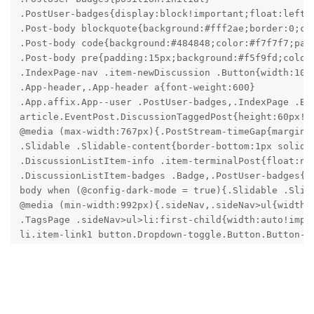
.PostUser-badges{display:block!important;float:left;
.Post-body blockquote{background:#fff2ae;border:0;col
.Post-body code{background:#484848;color:#f7f7f7;padd
.Post-body pre{padding:15px;background:#f5f9fd;color
.IndexPage-nav .item-newDiscussion .Button{width:100p
.App-header,.App-header a{font-weight:600}

.App.affix.App--user .PostUser-badges,.IndexPage .Bad
article.EventPost.DiscussionTaggedPost{height:60px!im
@media (max-width:767px){.PostStream-timeGap{margin:0
.Slidable .Slidable-content{border-bottom:1px solid #
.DiscussionListItem-info .item-terminalPost{float:non
.DiscussionListItem-badges .Badge,.PostUser-badges{di
body when (@config-dark-mode = true){.Slidable .Slida
@media (min-width:992px){.sideNav,.sideNav>ul{width:1
.TagsPage .sideNav>ul>li:first-child{width:auto!impor
li.item-link1 button.Dropdown-toggle.Button.Button--
截图 | PICTURE