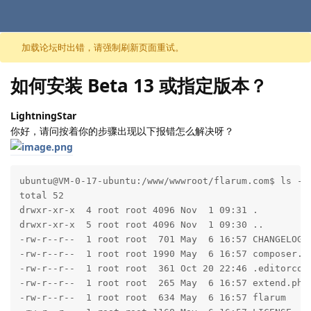
跳至内容
加载论坛时出错，请强制刷新页面重试。
如何安装 Beta 13 或指定版本？
LightningStar
你好，请问按着你的步骤出现以下报错怎么解决呀？
ubuntu@VM-0-17-ubuntu:/www/wwwroot/flarum.com$ ls -al
total 52

drwxr-xr-x  4 root root 4096 Nov  1 09:31 .

drwxr-xr-x  5 root root 4096 Nov  1 09:30 ..

-rw-r--r--  1 root root  701 May  6 16:57 CHANGELOG.m
-rw-r--r--  1 root root 1990 May  6 16:57 composer.js
-rw-r--r--  1 root root  361 Oct 20 22:46 .editorconf
-rw-r--r--  1 root root  265 May  6 16:57 extend.php

-rw-r--r--  1 root root  634 May  6 16:57 flarum
