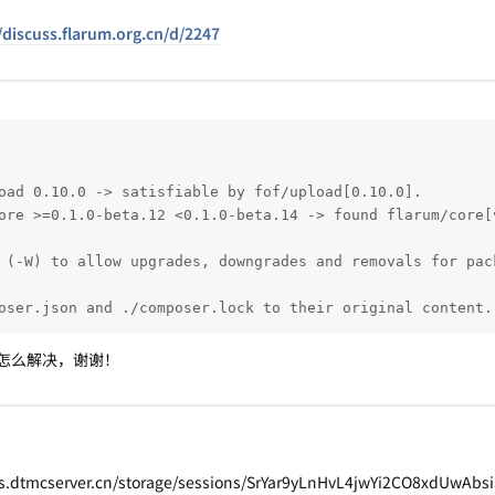
/discuss.flarum.org.cn/d/2247
oad 0.10.0 -> satisfiable by fof/upload[0.10.0].

ore >=0.1.0-beta.12 <0.1.0-beta.14 -> found flarum/core[
 (-W) to allow upgrades, downgrades and removals for pac
oser.json and ./composer.lock to their original content.
下，怎么解决，谢谢！
.dtmcserver.cn/storage/sessions/SrYar9yLnHvL4jwYi2CO8xdUwAbsiS