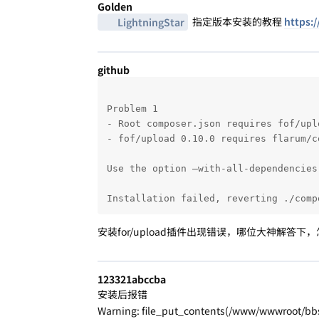
Golden
指定版本安装的教程
https:/
LightningStar
github
Problem 1

- Root composer.json requires fof/upl
- fof/upload 0.10.0 requires flarum/c
Use the option –with-all-dependencies
Installation failed, reverting ./comp
安装for/upload插件出现错误，哪位大神解答
123321abccba
安装后报错
Warning: file_put_contents(/www/wwwroot/bbs