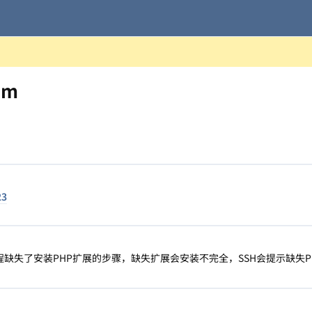
um
23
教程缺失了安装PHP扩展的步骤，缺失扩展会安装不完全，SSH会提示缺失P