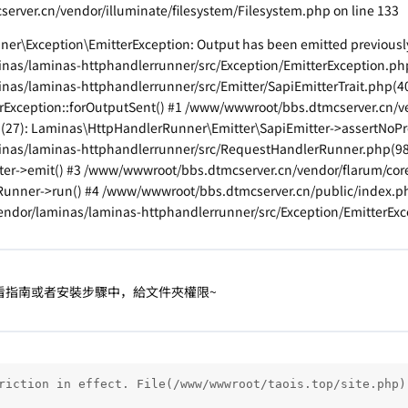
rver.cn/vendor/illuminate/filesystem/Filesystem.php on line 133
er\Exception\EmitterException: Output has been emitted previously
s/laminas-httphandlerrunner/src/Exception/EmitterException.php:
as/laminas-httphandlerrunner/src/Emitter/SapiEmitterTrait.php(40
Exception::forOutputSent() #1 /www/wwwroot/bbs.dtmcserver.cn/v
p(27): Laminas\HttpHandlerRunner\Emitter\SapiEmitter->assertNoPr
nas/laminas-httphandlerrunner/src/RequestHandlerRunner.php(98
er->emit() #3 /www/wwwroot/bbs.dtmcserver.cn/vendor/flarum/core/
ner->run() #4 /www/wwwroot/bbs.dtmcserver.cn/public/index.php(2
ndor/laminas/laminas-httphandlerrunner/src/Exception/EmitterExce
看指南或者安裝步驟中，給文件夾權限~
riction in effect. File(/www/wwwroot/taois.top/site.php)