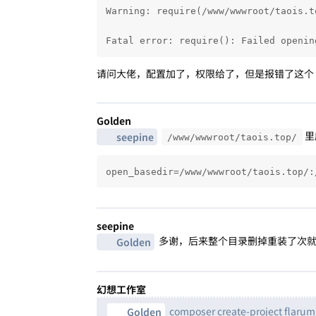
Warning: require(/www/wwwroot/taois.t
Fatal error: require(): Failed openin
请问大佬，配置加了，权限给了，但是报错了这个
Golden
里
seepine
/www/wwwroot/taois.top/
open_basedir=/www/wwwroot/taois.top/:
seepine
多谢，后来整个目录删掉重装了次
Golden
幻想工作室
composer create-project flarum/
Golden