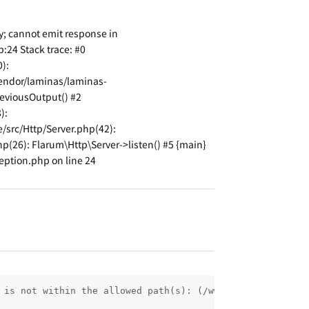
; cannot emit response in
24 Stack trace: #0
):
endor/laminas/laminas-
eviousOutput() #2
):
src/Http/Server.php(42):
6): Flarum\Http\Server->listen() #5 {main}
ption.php on line 24
 is not within the allowed path(s): (/www/wwwroot/taois.