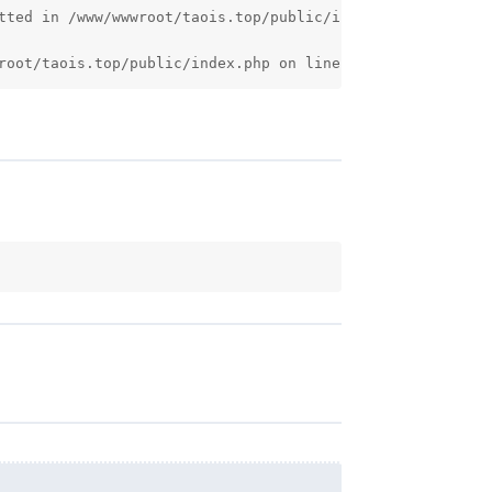
tted in /www/wwwroot/taois.top/public/index.php on line 1
root/taois.top/public/index.php on line 10