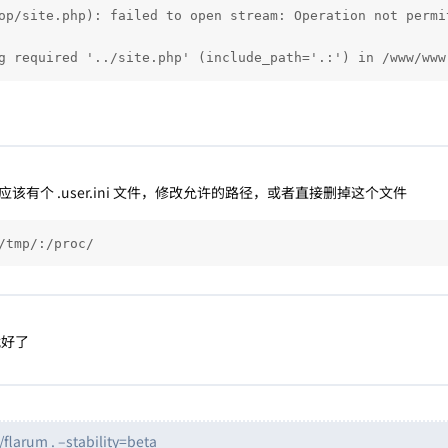
op/site.php): failed to open stream: Operation not permi
g required '../site.php' (include_path='.:') in /www/www
应该有个 .user.ini 文件，修改允许的路径，或者直接删掉这个文件
/tmp/:/proc/
就好了
flarum . –stability=beta