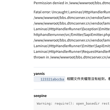
Permission denied in /www/wwwroot/bbs.dtmcse
Fatal error: Uncaught Laminas\HttpHandlerRunn
/www/wwwroot/bbs.dtmcserver.cn/vendor/lamina
/www/wwwroot/bbs.dtmcserver.cn/vendor/lamin
Laminas\HttpHandlerRunner\Exception\Emitter
httphandlerrunner/src/Emitter/SapiEmitter.ph
/www/wwwroot/bbs.dtmcserver.cn/vendor/lami
Laminas\HttpHandlerRunner\Emitter\SapiEmitt
Laminas\HttpHandlerRunner\RequestHandlerRun
thrown in /www/wwwroot/bbs.dtmcserver.cn/ve
yannis
相關文件夾權限沒有給到，
123321abccba
seepine
Warning: require(): open_basedir rest