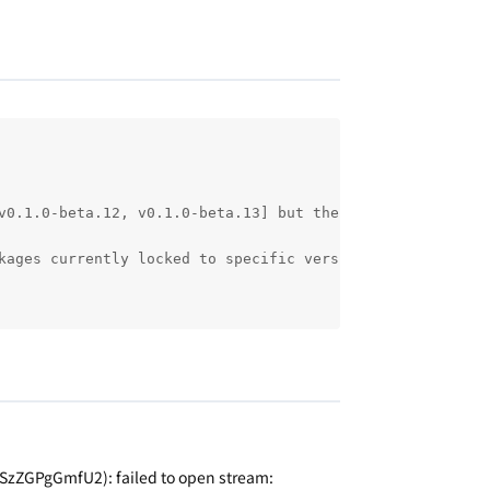
v0.1.0-beta.12, v0.1.0-beta.13] but the package is fixed
kages currently locked to specific versions.

zZGPgGmfU2): failed to open stream: