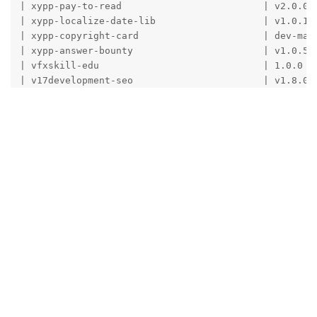
| xypp-pay-to-read                         | v2.0.0  
| xypp-localize-date-lib                   | v1.0.1  
| xypp-copyright-card                      | dev-mast
| xypp-answer-bounty                       | v1.0.5  
| vfxskill-edu                             | 1.0.0   
| v17development-seo                       | v1.8.0  
| the-turk-stickiest                       | 3.0.1   
| tagecode-donate                          | v0.2.0  
| sycho-photoswipe                         | v0.1.12 
| ramesh-dada-mobile-newdiscuss            | 7.2.1   
| pipecraft-id-slug                        | v1.1.0  
| nodeloc-lottery                          | 0.0.5   
| nearata-related-discussions              | 1.4.0   
| nearata-internal-links-noreload          | v2.2.0  
| muhammedsaidckr-chatgpt                  | v1.2.6  
| migratetoflarum-canonical                | 1.0.0   
| leot-ai-support-widget                   | 1.0.2   
| justoverclock-welcomebox                 | 2.0.2   
| justoverclock-thread-read-time           | 0.1.7   
| justoverclock-feedback                   | 0.1.9   
| isaced-email-verification-switch         | 1.0.1   