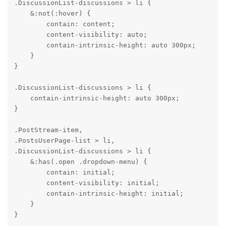
.DiscussionList-discussions > li {

    &:not(:hover) {

        contain: content;

        content-visibility: auto;

        contain-intrinsic-height: auto 300px;

    }

}

.DiscussionList-discussions > li {

    contain-intrinsic-height: auto 300px;

}

.PostStream-item,

.PostsUserPage-list > li,

.DiscussionList-discussions > li {

    &:has(.open .dropdown-menu) {

        contain: initial;

        content-visibility: initial;

        contain-intrinsic-height: initial;

    }

}