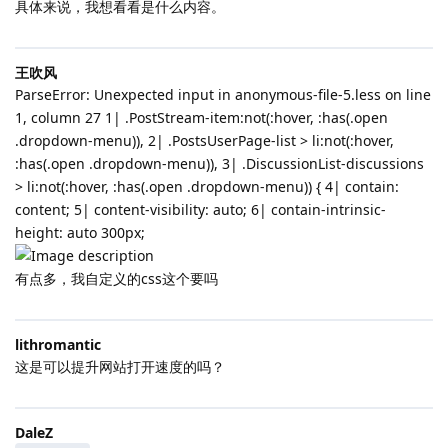
具体来说，我想看看是什么内容。
王吹风
ParseError: Unexpected input in anonymous-file-5.less on line
1, column 27 1| .PostStream-item:not(:hover, :has(.open
.dropdown-menu)), 2| .PostsUserPage-list > li:not(:hover,
:has(.open .dropdown-menu)), 3| .DiscussionList-discussions
> li:not(:hover, :has(.open .dropdown-menu)) { 4| contain:
content; 5| content-visibility: auto; 6| contain-intrinsic-
height: auto 300px;
有点多，我自定义的css这个要吗
lithromantic
这是可以提升网站打开速度的吗？
DaleZ