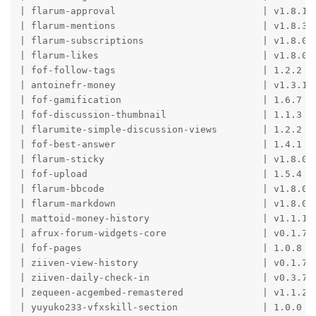
| flarum-approval                          | v1.8.1  
| flarum-mentions                          | v1.8.3  
| flarum-subscriptions                     | v1.8.0  
| flarum-likes                             | v1.8.0  
| fof-follow-tags                          | 1.2.2   
| antoinefr-money                          | v1.3.1  
| fof-gamification                         | 1.6.7   
| fof-discussion-thumbnail                 | 1.1.3   
| flarumite-simple-discussion-views        | 1.2.2   
| fof-best-answer                          | 1.4.1   
| flarum-sticky                            | v1.8.0  
| fof-upload                               | 1.5.4   
| flarum-bbcode                            | v1.8.0  
| flarum-markdown                          | v1.8.0  
| mattoid-money-history                    | v1.1.1  
| afrux-forum-widgets-core                 | v0.1.7  
| fof-pages                                | 1.0.8   
| ziiven-view-history                      | v0.1.7  
| ziiven-daily-check-in                    | v0.3.7  
| zequeen-acgembed-remastered              | v1.1.2  
| yuyuko233-vfxskill-section               | 1.0.0   