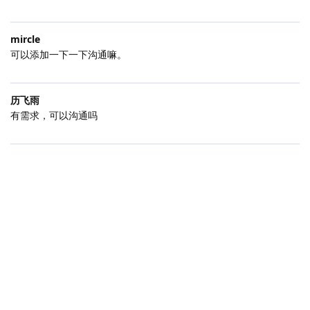
mircle
可以添加一下一下沟通嘛。
历飞雨
有需求，可以沟通吗
|
2501 ms
|
状态
社区规范
|
违法和不良信息举报
|
版本 2.0.0-rc.5-260807
本站独立于 Flarum 基金会运行。
了解认证社区