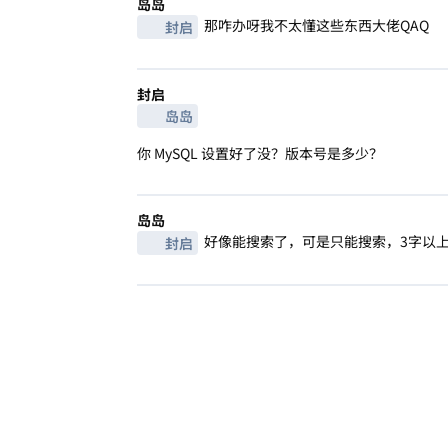
岛岛
那咋办呀我不太懂这些东西大佬QAQ
封启
封启
岛岛
你 MySQL 设置好了没？版本号是多少？
岛岛
好像能搜索了，可是只能搜索，3字以
封启