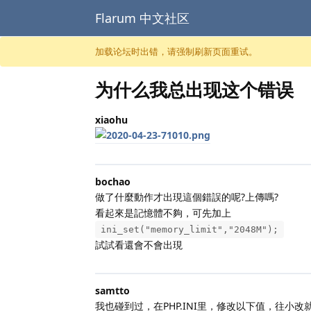
Flarum 中文社区
跳至内容
加载论坛时出错，请强制刷新页面重试。
为什么我总出现这个错误
xiaohu
bochao
做了什麼動作才出現這個錯誤的呢?上傳嗎?
看起來是記憶體不夠，可先加上
ini_set("memory_limit","2048M");
試試看還會不會出現
samtto
我也碰到过，在PHP.INI里，修改以下值，往小改