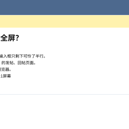
框全屏？
输入框只剩下可怜了半行。
包含）的发帖、回帖页面。
浏览器。
:1屏幕