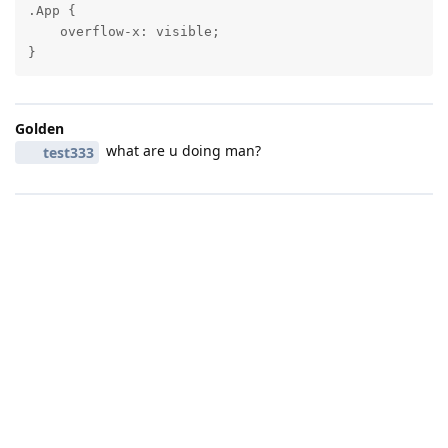
.App {

    overflow-x: visible;

}
Golden
what are u doing man?
test333