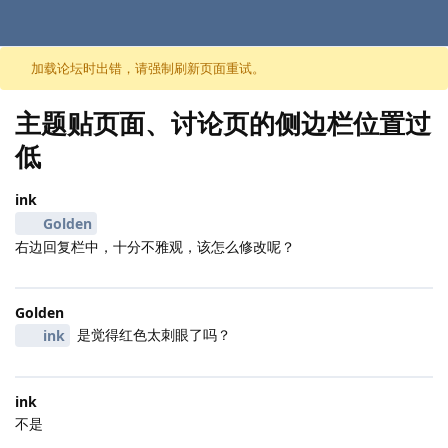
跳至内容
加载论坛时出错，请强制刷新页面重试。
主题贴页面、讨论页的侧边栏位置过
低
ink
Golden
右边回复栏中，十分不雅观，该怎么修改呢？
Golden
是觉得红色太刺眼了吗？
ink
ink
不是