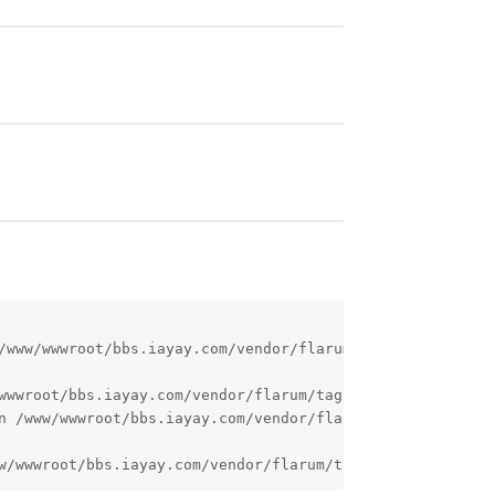
/www/wwwroot/bbs.iayay.com/vendor/flarum/tags/src/Tag.php
wwwroot/bbs.iayay.com/vendor/flarum/tags/src/Tag.php on l
n /www/wwwroot/bbs.iayay.com/vendor/flarum/tags/src/Tag.p
w/wwwroot/bbs.iayay.com/vendor/flarum/tags/src/Tag.php o