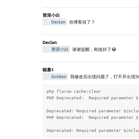
资深小白
Declan
你博客挂了？
Declan
资深小白
谢谢提醒，刚改好了😂
晓慕1
Golden
我修改后出现问题了，打不开出现5
php flarum cache:clear

PHP Deprecated:  Required parameter $
Deprecated: Required parameter $inclu
PHP Deprecated:  Required parameter $
Deprecated: Required parameter $inclu