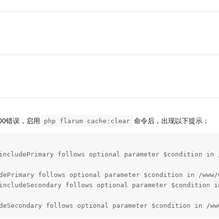
00错误，启用
命令后，出现以下提示：
php flarum cache:clear
includePrimary follows optional parameter $condition in 
dePrimary follows optional parameter $condition in /www/
includeSecondary follows optional parameter $condition i
deSecondary follows optional parameter $condition in /ww