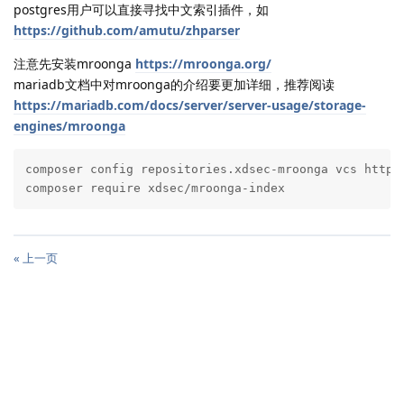
postgres用户可以直接寻找中文索引插件，如
https://github.com/amutu/zhparser
注意先安装mroonga
https://mroonga.org/
mariadb文档中对mroonga的介绍要更加详细，推荐阅读
https://mariadb.com/docs/server/server-usage/storage-
engines/mroonga
composer config repositories.xdsec-mroonga vcs https:
composer require xdsec/mroonga-index
« 上一页