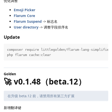
优化调整
Emoji Picker
Flarum Core
Flarum Suspend
-> 标志名
User directory
-> 调整字段排序名
Update
composer require littlegolden/flarum-lang-simplified-
php flarum cache:clear
Golden
🚀 v0.1.48（beta.12）
在升级 beta.12 前，请禁用所有第三方扩展
新增翻译键