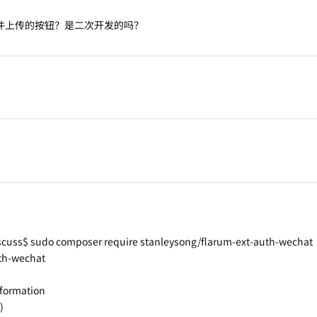
件上传的按钮？是二次开发的吗？
cuss$ sudo composer require stanleysong/flarum-ext-auth-wechat
uth-wechat
nformation
)