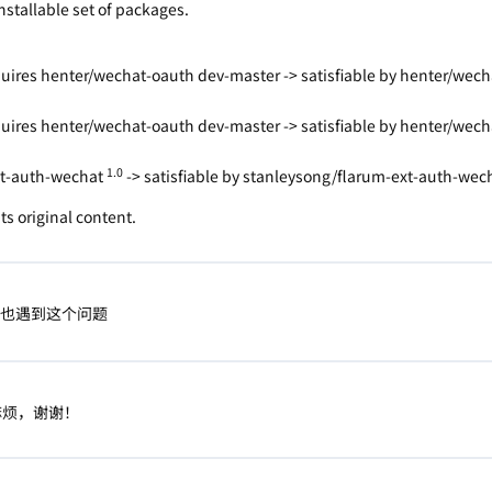
nstallable set of packages.
uires henter/wechat-oauth dev-master -> satisfiable by henter/wech
uires henter/wechat-oauth dev-master -> satisfiable by henter/wech
1.0
ext-auth-wechat
-> satisfiable by stanleysong/flarum-ext-auth-wecha
its original content.
也遇到这个问题
好麻烦，谢谢！