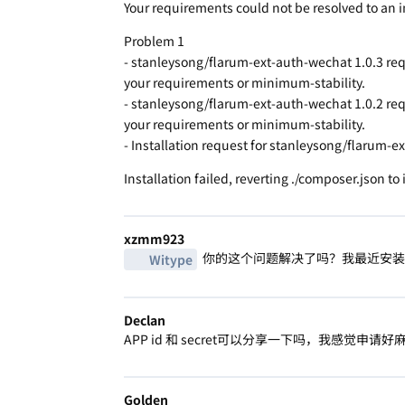
Your requirements could not be resolved to an i
Problem 1
- stanleysong/flarum-ext-auth-wechat 1.0.3 req
your requirements or minimum-stability.
- stanleysong/flarum-ext-auth-wechat 1.0.2 req
your requirements or minimum-stability.
- Installation request for stanleysong/flarum-
Installation failed, reverting ./composer.json to 
xzmm923
你的这个问题解决了吗？我最近安装
Witype
Declan
APP id 和 secret可以分享一下吗，我感觉申请
Golden