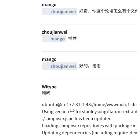
mango
好奇，你这个论坛怎么有个文
zhoujianwei
zhoujianwei
插件
mango
mango
好的，谢谢
zhoujianwei
Witype
哦呵
ubuntu@ip-172-31-1-48:/home/wwwroot/j1-dis
1.0
Using version
for stanleysong/flarum-ext-a
./composer.json has been updated
Loading composer repositories with package i
Updating dependencies (including require-dev