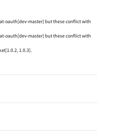
at-oauth[dev-master] but these conflict with
at-oauth[dev-master] but these conflict with
t[1.0.2, 1.0.3].