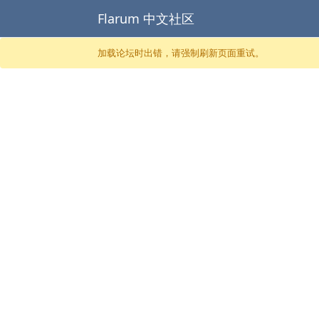
Flarum 中文社区
跳至内容
加载论坛时出错，请强制刷新页面重试。