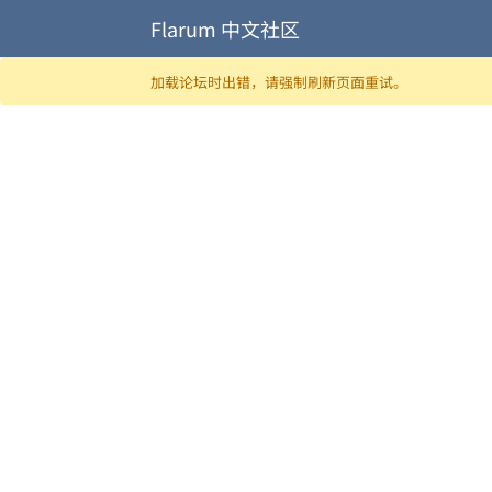
Flarum 中文社区
跳至内容
加载论坛时出错，请强制刷新页面重试。