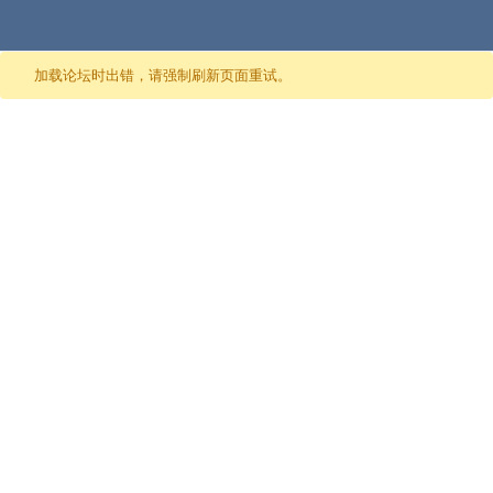
跳至内容
加载论坛时出错，请强制刷新页面重试。