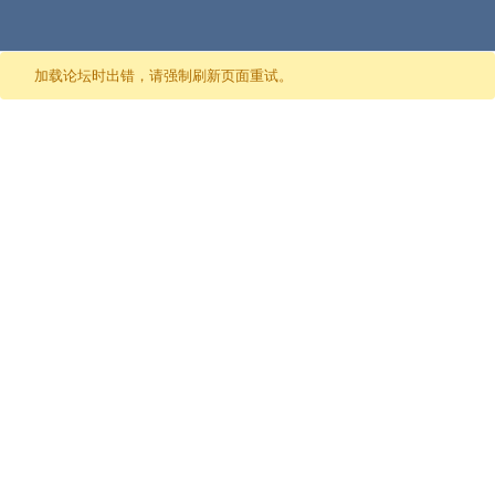
跳至内容
加载论坛时出错，请强制刷新页面重试。