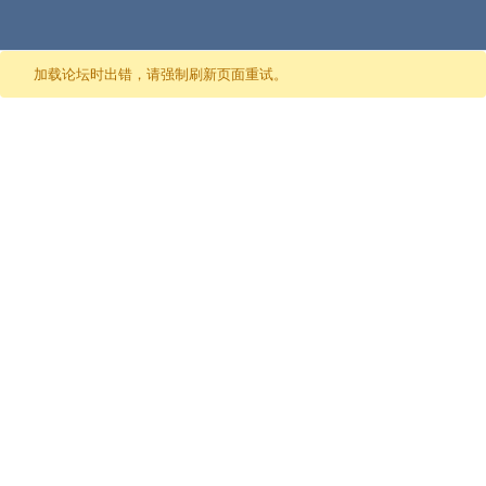
跳至内容
加载论坛时出错，请强制刷新页面重试。