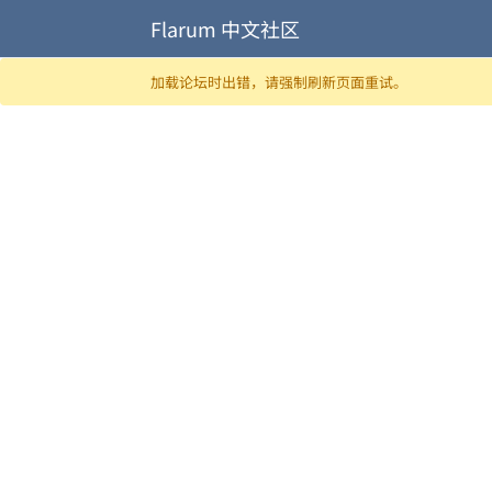
Flarum 中文社区
跳至内容
加载论坛时出错，请强制刷新页面重试。