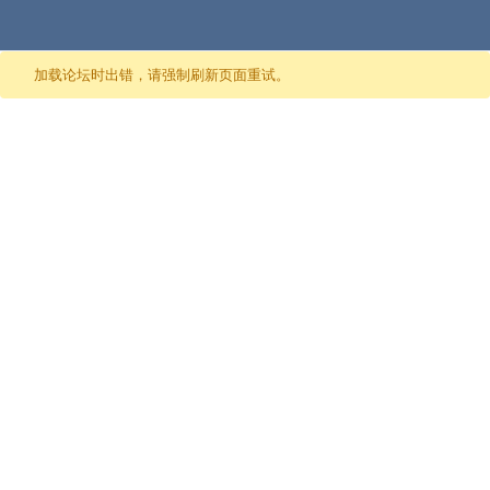
跳至内容
加载论坛时出错，请强制刷新页面重试。