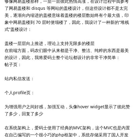
够像网易盖楼那样，一层一层彼此热情高涨，在设计过程中我参考
了网易盖楼和 disqus 等网站的盖楼设计，但这些设计都不是太完
美，逐渐向内缩进的盖楼意味着盖楼的楼层数始终有个最大值，印
象中网易盖楼到 70 层时便塌楼了，因此，我设计了一种新的“堆栈
式”盖楼设计：
盖楼一层层向上推进，理论上支持无限多的楼层
在前端方面，码农们眼中从来都是干净、整洁、纯粹的东西是最美
的设计，因此，我将爱码士整个论坛都设计的非常干净简单：
帖子页：
站内私信发送：
个人profile页：
为增强用户之间好感，加强互动，头像hover widget显示了彼此赞
了多少，回复了多少
在系统架构上，爱码士使用了经典的MVC架构，这个MVC也是内置
在自己编写的一个很小巧的php框架中，系统存储采用了国人开发