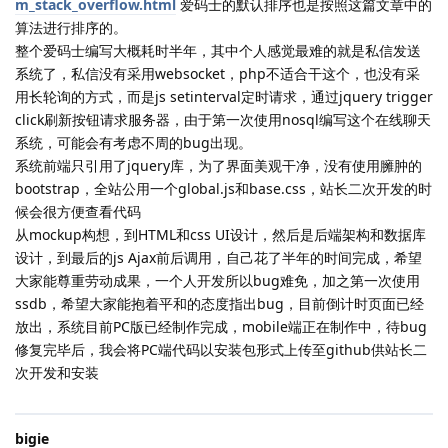
m_stack_overflow.html
爱码士的默认排序也是按照这篇文章中的
算法进行排序的。
整个爱码士编写大概耗时半年，其中个人感觉最难的就是私信发送
系统了，私信没有采用websocket，php不适合干这个，也没有采
用长轮询的方式，而是js setinterval定时请求，通过jquery trigger
click刷新按钮请求服务器，由于第一次使用nosql编写这个在线聊天
系统，可能会有考虑不周的bug出现。
系统前端只引用了jquery库，为了界面美观干净，没有使用臃肿的
bootstrap，全站公用一个global.js和base.css，站长二次开发的时
候会很方便查看代码
从mockup构想，到HTML和css UI设计，然后是后端架构和数据库
设计，到最后的js Ajax前后调用，自己花了半年的时间完成，希望
大家能尊重劳动成果，一个人开发所以bug难免，加之第一次使用
ssdb，希望大家能抱着平和的态度指出bug，目前倒计时页面已经
放出，系统目前PC版已经制作完成，mobile端正在制作中，待bug
修复完毕后，我会将PC端代码以安装包形式上传至github供站长二
次开发和安装
bigie