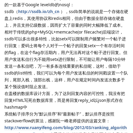
的一款基于Google leveldb的nosql：
ssdb（
http://ssdb.io/zh_cn
），ssdb简单的说就是一个存储在硬
盘上redis，其使用协议和redis相同，但由于数据全部存储在硬盘
上，并且支持亿级数据，因而扩大了容量的同时大幅降低了成本。
相对于传统的php+MySQL+memcache(or filecache)后端设计，
ssdb可以多出很多特性，比如setx可以限制用户频繁对一个帖子进
行回复：爱码士将每个人对于一个帖子的回复setx一个有存活时间
的flag，在这个flag存活期内，用户无法再对这个帖子进行回复。但
用户发送私信行为不能用setx进行限制，不可能让用户每隔10分钟
发送一条私信吧，万一有多条连续重要的私信呢，这时，借助于
ssdb的list特性，我们可以为每个用户发送私信的时间戳设置一个队
列，尾部入栈，顶部出栈，这样，用户在规定时间内发送次数多于
某个预设值时阻止发送。
在盖楼的数据库设计方面，为了达到回复内容的可控性，我没有把
回复HTML写死在数据库里，而是将回复reply_id以json形式存在
hashmap中
系统帖子排序分为“默认排序”和“最新帖子”，默认排序是按照
stackoverflow的算法，感谢阮一峰老师提供的这篇文章：
http://www.ruanyifeng.com/blog/2012/03/ranking_algorith