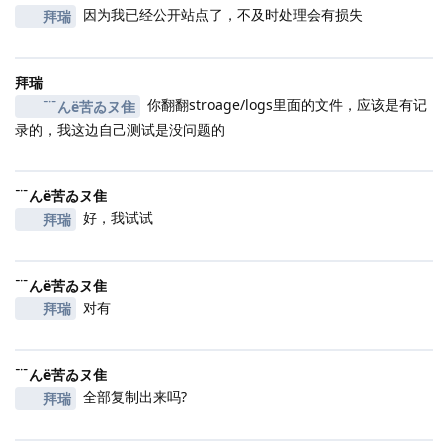
因为我已经公开站点了，不及时处理会有损失
拜瑞
拜瑞
你翻翻stroage/logs里面的文件，应该是有记
﹊んё苦ゐヌ隹
录的，我这边自己测试是没问题的
﹊んё苦ゐヌ隹
好，我试试
拜瑞
﹊んё苦ゐヌ隹
对有
拜瑞
﹊んё苦ゐヌ隹
全部复制出来吗?
拜瑞