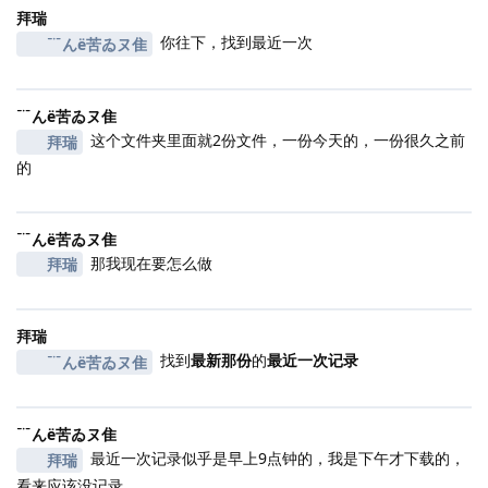
拜瑞
你往下，找到最近一次
﹊んё苦ゐヌ隹
﹊んё苦ゐヌ隹
这个文件夹里面就2份文件，一份今天的，一份很久之前
拜瑞
的
﹊んё苦ゐヌ隹
那我现在要怎么做
拜瑞
拜瑞
找到
最新那份
的
最近一次记录
﹊んё苦ゐヌ隹
﹊んё苦ゐヌ隹
最近一次记录似乎是早上9点钟的，我是下午才下载的，
拜瑞
看来应该没记录