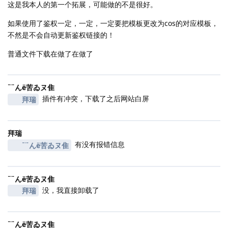
这是我本人的第一个拓展，可能做的不是很好。
如果使用了鉴权一定，一定，一定要把模板更改为cos的对应模板，
不然是不会自动更新鉴权链接的！
普通文件下载在做了在做了
﹊んё苦ゐヌ隹
插件有冲突，下载了之后网站白屏
拜瑞
拜瑞
有没有报错信息
﹊んё苦ゐヌ隹
﹊んё苦ゐヌ隹
没，我直接卸载了
拜瑞
﹊んё苦ゐヌ隹