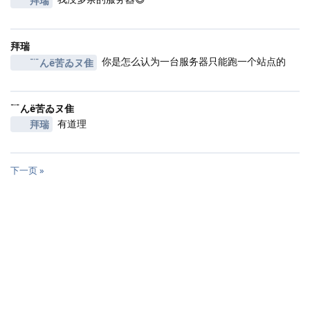
拜瑞
拜瑞
你是怎么认为一台服务器只能跑一个站点的
﹊んё苦ゐヌ隹
﹊んё苦ゐヌ隹
有道理
拜瑞
下一页 »