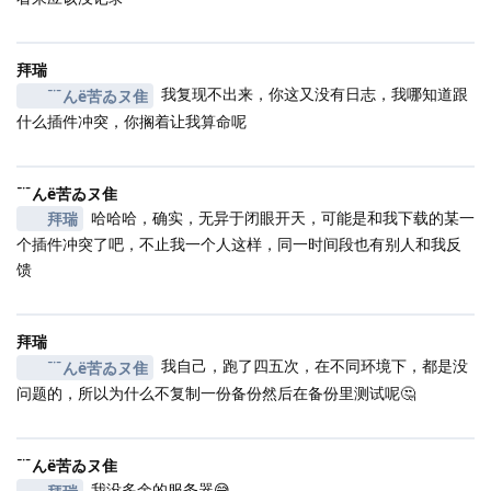
拜瑞
我复现不出来，你这又没有日志，我哪知道跟
﹊んё苦ゐヌ隹
什么插件冲突，你搁着让我算命呢
﹊んё苦ゐヌ隹
哈哈哈，确实，无异于闭眼开天，可能是和我下载的某一
拜瑞
个插件冲突了吧，不止我一个人这样，同一时间段也有别人和我反
馈
拜瑞
我自己，跑了四五次，在不同环境下，都是没
﹊んё苦ゐヌ隹
问题的，所以为什么不复制一份备份然后在备份里测试呢🤔
﹊んё苦ゐヌ隹
我没多余的服务器😅