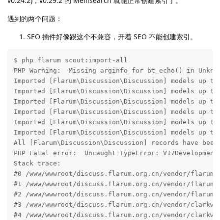
v0.24.2)，v0.29.2 的 Meilisearch 就能正常创建索引了。
遇到的两个问题：
SEO 插件好像跟这个不兼容，开着 SEO 不能创建索引。
$ php flarum scout:import-all

PHP Warning:  Missing arginfo for bt_echo() in Unknow
Imported [Flarum\Discussion\Discussion] models up to 
Imported [Flarum\Discussion\Discussion] models up to 
Imported [Flarum\Discussion\Discussion] models up to 
Imported [Flarum\Discussion\Discussion] models up to 
Imported [Flarum\Discussion\Discussion] models up to 
Imported [Flarum\Discussion\Discussion] models up to 
All [Flarum\Discussion\Discussion] records have been 
PHP Fatal error:  Uncaught TypeError: V17Development
Stack trace:

#0 /www/wwwroot/discuss.flarum.org.cn/vendor/flarum/
#1 /www/wwwroot/discuss.flarum.org.cn/vendor/flarum/
#2 /www/wwwroot/discuss.flarum.org.cn/vendor/flarum/
#3 /www/wwwroot/discuss.flarum.org.cn/vendor/clarkwi
#4 /www/wwwroot/discuss.flarum.org.cn/vendor/clarkwi