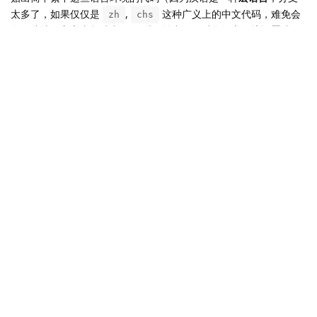
太多了，如果仅仅是
,
这种广义上的中文代码，难免会
zh
chs
在一些地区方言上起冲突 ）。对于简中，可以将语言环境设置成
，然后再运行
，分词
cmn
php flarum sonic:addtoindex
效果会好很多，其他汉语分支可以对照着
ISO639-3
里面
去寻找对应的代码。
Individual Languages
井水玉藻
感谢楼主教程！meilisearch也可以部署在别的服务器，通过域名反
代访问
Meilisearch Host：https://your_domin.com

Meilisearch Key：your_key
下一页 »