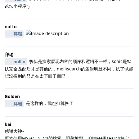
论坛小程序")
null o
拜瑞
拜瑞
貌似是搜索展现内容的顺序和逻辑不一样，sonic是默
null o
认完全匹配后才是其他的，meilisearch的逻辑明显不同，试了试那
些没搜到的只是在太下面了而已
Golden
是这样的，我也打算换了
拜瑞
kai
感謝大神~
原本使用MYSQL 5.7自帶搜索，照著教學，咱把Meilisearch搞定