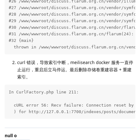
#26 /www/wwwroot/discuss.flarum.org.cn/vendor/illumi
#27 /www/wwwroot/discuss.flarum.org.cn/vendor/symfon
#28 /www/wwwroot/discuss.flarum.org.cn/vendor/symfon
#29 /www/wwwroot/discuss.flarum.org.cn/vendor/symfon
#30 /www/wwwroot/discuss.flarum.org.cn/vendor/flarum
#31 /www/wwwroot/discuss.flarum.org.cn/flarum(24): Fl
#32 {main}

  thrown in /www/wwwroot/discuss.flarum.org.cn/vendo
curl 错误，导致索引中断，meilisearch docker 服务一直停
止运行，重启后立马停运。最后删除存储卷重建容器 + 重建
索引。
In CurlFactory.php line 211:

  cURL error 56: Recv failure: Connection reset by pe
  ) for http://127.0.0.1:7700/indexes/posts/document
null o