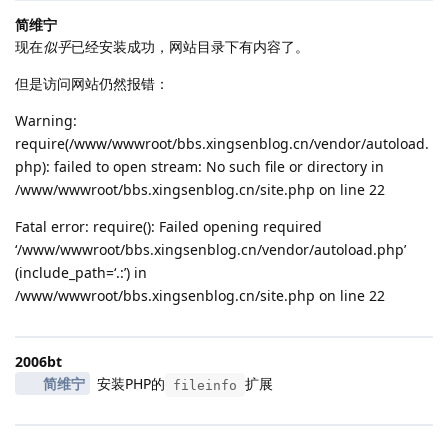
简维宁
现在
似乎
已经安装成功，网站目录下有内容了。
但是访问网站仍然报错：
Warning:
require(/www/wwwroot/bbs.xingsenblog.cn/vendor/autoload.
php): failed to open stream: No such file or directory in
/www/wwwroot/bbs.xingsenblog.cn/site.php on line 22
Fatal error: require(): Failed opening required
‘/www/wwwroot/bbs.xingsenblog.cn/vendor/autoload.php’
(include_path=‘.:’) in
/www/wwwroot/bbs.xingsenblog.cn/site.php on line 22
2006bt
简维宁
安装PHP的
扩展
fileinfo