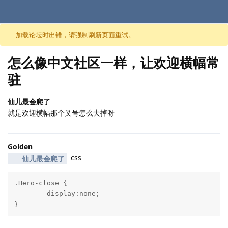
跳至内容
加载论坛时出错，请强制刷新页面重试。
怎么像中文社区一样，让欢迎横幅常
驻
仙儿最会爬了
就是欢迎横幅那个叉号怎么去掉呀
Golden
css
仙儿最会爬了
.Hero-close {

	display:none;

}