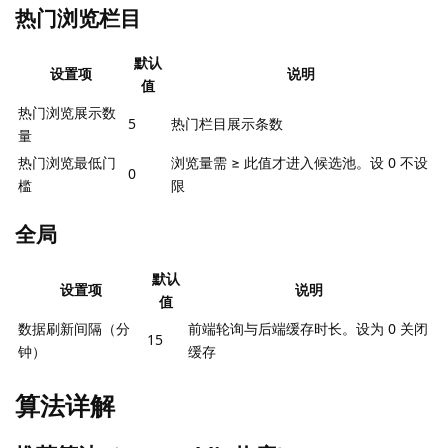
热门浏览栏目
默认
设置项
说明
值
热门浏览展示数
5
热门栏目展示条数
量
热门浏览最低门
浏览量需 ≥ 此值才进入候选池。设 0 不设
0
槛
限
全局
默认
设置项
说明
值
数据刷新间隔（分
前端轮询与后端缓存时长。设为 0 关闭
15
钟）
缓存
算法详解