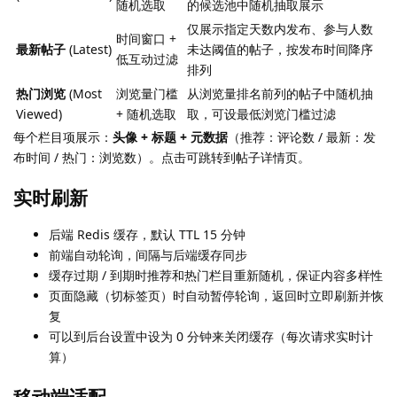
随机选取
的候选池中随机抽取展示
仅展示指定天数内发布、参与人数
时间窗口 +
最新帖子
(Latest)
未达阈值的帖子，按发布时间降序
低互动过滤
排列
热门浏览
(Most
浏览量门槛
从浏览量排名前列的帖子中随机抽
Viewed)
+ 随机选取
取，可设最低浏览门槛过滤
每个栏目项展示：
头像 + 标题 + 元数据
（推荐：评论数 / 最新：发
布时间 / 热门：浏览数）。点击可跳转到帖子详情页。
实时刷新
后端 Redis 缓存，默认 TTL 15 分钟
前端自动轮询，间隔与后端缓存同步
缓存过期 / 到期时推荐和热门栏目重新随机，保证内容多样性
页面隐藏（切标签页）时自动暂停轮询，返回时立即刷新并恢
复
可以到后台设置中设为 0 分钟来关闭缓存（每次请求实时计
算）
移动端适配