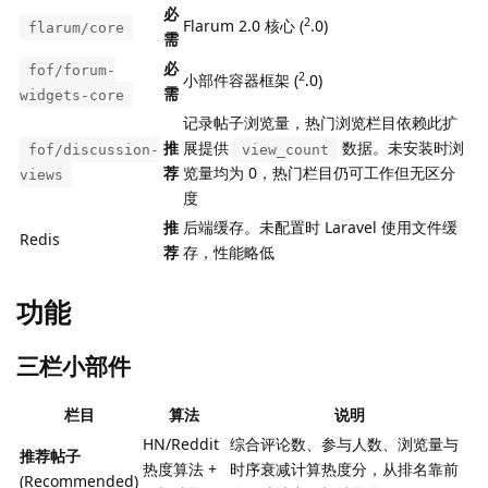
必
2
Flarum 2.0 核心 (
.0)
flarum/core
需
必
fof/forum-
2
小部件容器框架 (
.0)
需
widgets-core
记录帖子浏览量，热门浏览栏目依赖此扩
推
展提供
数据。未安装时浏
fof/discussion-
view_count
荐
览量均为 0，热门栏目仍可工作但无区分
views
度
推
后端缓存。未配置时 Laravel 使用文件缓
Redis
荐
存，性能略低
功能
三栏小部件
栏目
算法
说明
HN/Reddit
综合评论数、参与人数、浏览量与
推荐帖子
热度算法 +
时序衰减计算热度分，从排名靠前
(Recommended)