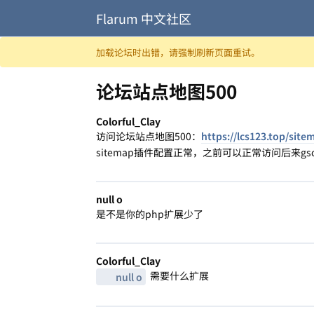
Flarum 中文社区
跳至内容
加载论坛时出错，请强制刷新页面重试。
论坛站点地图500
Colorful_Clay
访问论坛站点地图500：
https://lcs123.top/site
sitemap插件配置正常，之前可以正常访问后来
null o
是不是你的php扩展少了
Colorful_Clay
需要什么扩展
null o