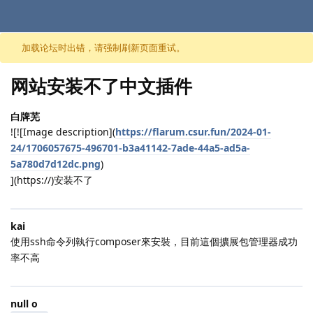
跳至内容
加载论坛时出错，请强制刷新页面重试。
网站安装不了中文插件
白牌芜
![![Image description](
https://flarum.csur.fun/2024-01-
24/1706057675-496701-b3a41142-7ade-44a5-ad5a-
5a780d7d12dc.png
)
](https://)安装不了
kai
使用ssh命令列執行composer來安裝，目前這個擴展包管理器成功
率不高
null o