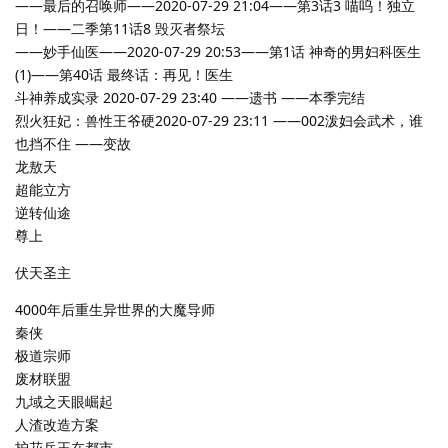
——最后的召唤师——2020-07-29 21:04——第3话3 喵呜！独立
日！——二季第11话8 毁灭者祭坛
——妙手仙医——2020-07-29 20:53——第1话 神奇的男妇科医生
(1)——第40话 最终话：再见！医生
斗神养成实录 2020-07-29 23:40 ——遗书 ——本季完结
烈火狂妃：兽性王爷硬2020-07-29 23:11 ——002泼妇会武术，谁
也挡不住 ——变故
龙敖天
超能立方
逆转仙途
尊上
伏天圣主
4000年后重生异世界的大魔导师
秦侠
极道宗师
废材联盟
九域之天眼崛起
人渣改造方案
护花兵王在都市