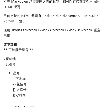
不在 Markdown 涵盖范围之内的标签，都可以直接在文档里面用
HTML 撰写。
目前支持的 HTML 元素有：<kbd> <b> <i> <em> <sup> <sub>
<br>等 ，如：
使用 <kbd>Ctrl</kbd>+<kbd>Alt</kbd>+<kbd>Del</kbd> 重启
电脑
文本加粗
** 正常显示星号 **
\ 反斜线
` 反引号
星号
_ 下划线
{} 花括号
[] 方括号
() 小括号