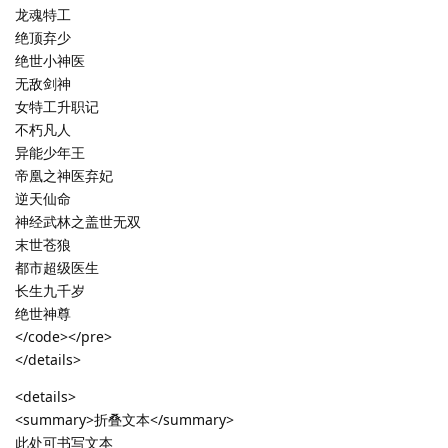
龙魂特工
绝顶弃少
绝世小神医
无敌剑神
女特工升职记
不朽凡人
异能少年王
帝凰之神医弃妃
逆天仙命
神经武林之盖世无双
末世苍狼
都市超级医生
长生九千岁
绝世神尊
</code></pre>
</details>
<details>
<summary>折叠文本</summary>
此处可书写文本