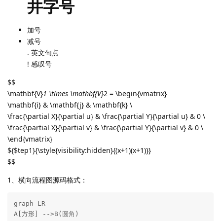
井字号
加号
减号
. 英文句点
! 感叹号
$$
\mathbf{V}
1 \times \mathbf{V}
2 = \begin{vmatrix}
\mathbf{i} & \mathbf{j} & \mathbf{k} \
\frac{\partial X}{\partial u} & \frac{\partial Y}{\partial u} & 0 \
\frac{\partial X}{\partial v} & \frac{\partial Y}{\partial v} & 0 \
\end{vmatrix}
${$tep1}{\style{visibility:hidden}{(x+1)(x+1)}}
$$
1、横向流程图源码格式：
graph LR

A[方形] -->B(圆角)
