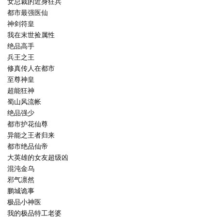
女总裁的近身狂兵
都市最强医仙
神剑符皇
我在末世捡属性
绝品高手
兵王之王
修真传人在都市
至尊神皇
超能狂神
蜀山风流帐
绝品强少
都市护花仙尊
异能之王者归来
都市绝品仙帝
大英雄的女友超级凶
混沌金乌
邪气凛然
鹏城诡事
极品小神医
我的极品特工老婆