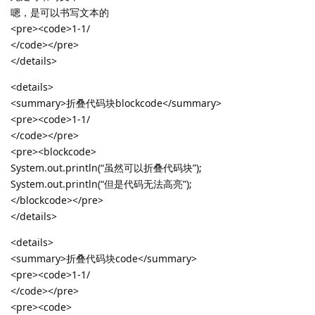
嗯，是可以书写文本的
<pre><code>1-1/
</code></pre>
</details>
<details>
<summary>折叠代码块blockcode</summary>
<pre><code>1-1/
</code></pre>
<pre><blockcode>
System.out.println(“虽然可以折叠代码块”);
System.out.println(“但是代码无法高亮”);
</blockcode></pre>
</details>
<details>
<summary>折叠代码块code</summary>
<pre><code>1-1/
</code></pre>
<pre><code>