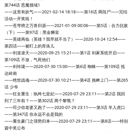
第744话 恶魔领域1
——这里有妖气——2021-02-14 18:18——第16话 两段尸——完结
活动—开奖啦！
——苍穹榜之万兽归源——2021-01-09 00:06——第5话：合力抗敌
（下）——第97话：黑金狮皇
——英雄再临（英雄？我早就不当了）——2020-10-24 12:54——
第四话——被盯上的库洛儿
——剑道凌天——2020-09-25 15:21——第1话 剑冢系统开启——
第109话 不放，气死他们
——剑玲珑——2020-07-30 15:00——第6话 蜘蛛——第109话 抵
达岭南
——绝世战魂——2020-07-30 10:21——第4话 挑衅上门——第265
话 少爷
——狂女重生：纨绔七皇妃——2020-07-29 23:11——第2话 我回
到了三年前？——第302话 两个黎戬？
——司少你老婆又跑了——2020-07-29 23:11——第3话 羊入虎口
——第347话 你永远不会是我的
——重生豪门之强势归来——2020-07-29 23:11——第8话——特别
篇中奖公布