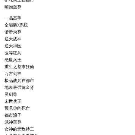
嘴炮至尊
一品高手
全能装X系统
谐帝为尊
逆天战神
逆天神医
医等狂兵
绝世兵王
重生之都市狂仙
万古剑神
极品战兵在都市
地表最强黄金肾
灵剑尊
末世兵王
预见你的死亡
都市浪子
武神至尊
女神的无敌特工