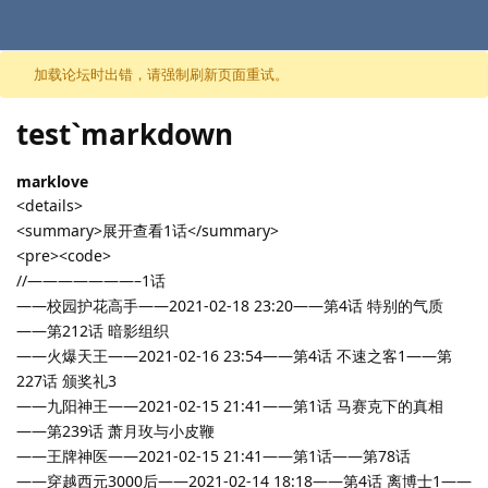
跳至内容
加载论坛时出错，请强制刷新页面重试。
test`markdown
marklove
<details>
<summary>展开查看1话</summary>
<pre><code>
//———————–1话
——校园护花高手——2021-02-18 23:20——第4话 特别的气质
——第212话 暗影组织
——火爆天王——2021-02-16 23:54——第4话 不速之客1——第
227话 颁奖礼3
——九阳神王——2021-02-15 21:41——第1话 马赛克下的真相
——第239话 萧月玫与小皮鞭
——王牌神医——2021-02-15 21:41——第1话——第78话
——穿越西元3000后——2021-02-14 18:18——第4话 离博士1——