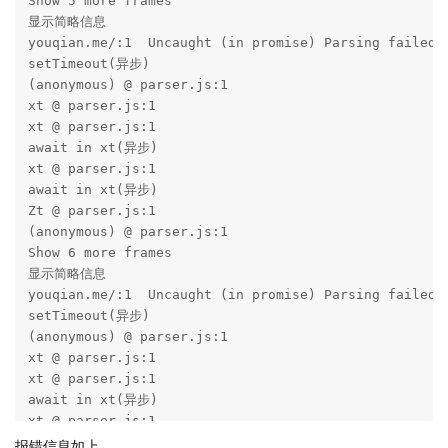
Show 5 more frames

显示简略信息

youqian.me/:1  Uncaught (in promise) Parsing failed

setTimeout(异步)

(anonymous) @ parser.js:1

xt @ parser.js:1

xt @ parser.js:1

await in xt(异步)

xt @ parser.js:1

await in xt(异步)

Zt @ parser.js:1

(anonymous) @ parser.js:1

Show 6 more frames

显示简略信息

youqian.me/:1  Uncaught (in promise) Parsing failed

setTimeout(异步)

(anonymous) @ parser.js:1

xt @ parser.js:1

xt @ parser.js:1

await in xt(异步)

xt @ parser.js:1

await in xt(异步)

报错信息如上。