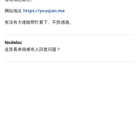
xt @ parser.js:1

网站地址
https://youqian.me
await in xt(异步)

xt @ parser.js:1

有没有大佬能帮忙看下。不胜感激。
await in xt(异步)

Zt @ parser.js:1

(anonymous) @ parser.js:1

Nodeloc
setTimeout(异步)

这里看来很难有人回复问题？
(anonymous) @ parser.js:1

setTimeout(异步)

(anonymous) @ parser.js:1

baishoule
xt @ parser.js:1

websock 官方是收费的 如果没有付费就安装这个插件 那么报错是
xt @ parser.js:1

await in xt(异步)

肯定的。
xt @ parser.js:1

await in xt(异步)

xt @ parser.js:1

Nodeloc
Show 14 more frames

baishoule
这个插件已经免费了
显示简略信息

2youqian.me/:1  Uncaught (in promise) Parsing failed

Promise.then(异步)

(anonymous) @ parser.js:1
