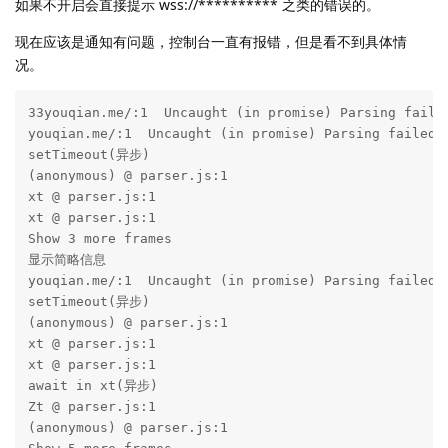
如果不开启会直接提示 wss://********** 之类的错误的。
现在应该是通知有问题，控制台一直有报错，但是看不到具体情
况。
33youqian.me/:1  Uncaught (in promise) Parsing failed
youqian.me/:1  Uncaught (in promise) Parsing failed

setTimeout(异步)

(anonymous) @ parser.js:1

xt @ parser.js:1

xt @ parser.js:1

Show 3 more frames

显示简略信息

youqian.me/:1  Uncaught (in promise) Parsing failed

setTimeout(异步)

(anonymous) @ parser.js:1

xt @ parser.js:1

xt @ parser.js:1

await in xt(异步)

Zt @ parser.js:1

(anonymous) @ parser.js:1
