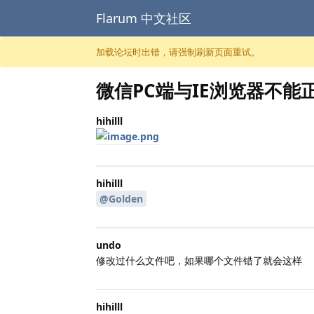
Flarum 中文社区
跳至内容
加载论坛时出错，请强制刷新页面重试。
微信PC端与IE浏览器不
hihilll
hihilll
@Golden
undo
修改过什么文件吧，如果哪个文件错了就会这样
hihilll