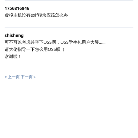
1756816846
虚拟主机没有exif模块应该怎么办
shisheng
可不可以考虑兼容下OSS啊，OSS学生包用户大哭……
请大佬指导一下怎么用OSS呗（
谢谢啦！
« 上一页
下一页 »